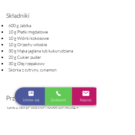
Składniki
600 g Jabłka
10 g Płatki migdałowe
10 g Wiórki kokosowe
10 g Orzechy włoskie
30 g Mąka jaglana lub kukurydziana
20 g Cukier puder
30 g Olej rzepakowy
Skórka z cytryny, cynamon
Przygotowanie
Umów się
Zadzwoń
Napisz
Jabłka obrać, pokroić i poddusić chwilę z 
odrobiną wody, cynamonem i skórką 
cytrynową. Płatki, wiórki i orzechy wymieszać 
z cukrem i mąką. Dolewać po trochu olej i 
wyrabiać, aż powstanie grudkowata kruszona. 