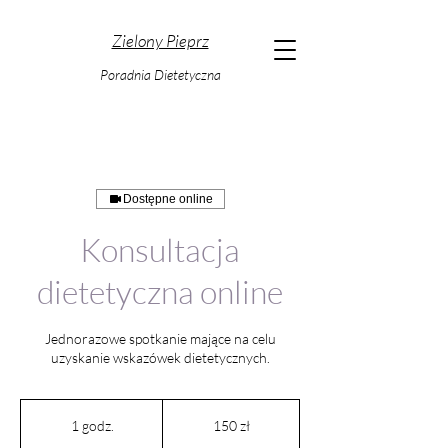
Zielony Pieprz
Poradnia Dietetyczna
Dostępne online
Konsultacja
dietetyczna online
Jednorazowe spotkanie mające na celu
uzyskanie wskazówek dietetycznych.
150
złotych
1 godz.
1
150 zł
polskich
g